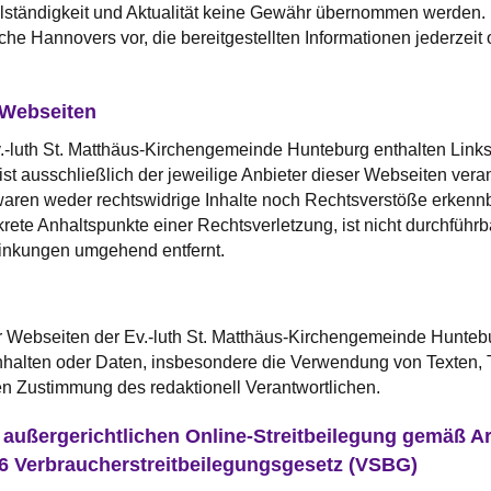
Vollständigkeit und Aktualität keine Gewähr übernommen werden.
che Hannovers vor, die bereitgestellten Informationen jederzei
 Webseiten
-luth St. Matthäus-Kirchengemeinde Hunteburg enthalten Links z
ist ausschließlich der jeweilige Anbieter dieser Webseiten veran
aren weder rechtswidrige Inhalte noch Rechtsverstöße erkennba
rete Anhaltspunkte einer Rechtsverletzung, ist nicht durchfüh
linkungen umgehend entfernt.
er Webseiten der Ev.-luth St. Matthäus-Kirchengemeinde Huntebu
Inhalten oder Daten, insbesondere die Verwendung von Texten, Te
hen Zustimmung des redaktionell Verantwortlichen.
 außergerichtlichen Online-Streitbeilegung gemäß Ar
6 Verbraucherstreitbeilegungsgesetz (VSBG)