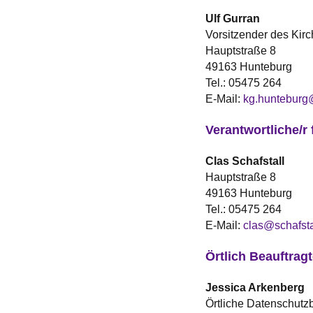
Ulf
Gurran
Vorsitzender des Kir
Hauptstraße 8
49163 Hunteburg
Tel.:
05475 264
E-Mail:
kg.hunteburg
Verantwortliche/r 
Clas
Schafstall
Hauptstraße 8
49163 Hunteburg
Tel.:
05475 264
E-Mail:
clas@schafsta
Örtlich Beauftrag
Jessica
Arkenberg
Örtliche Datenschutz