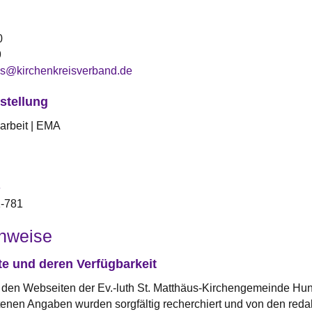
0
9
os@kirchenkreisverband.de
stellung
arbeit | EMA
e
1-781
inweise
te und deren Verfügbarkeit
 den Webseiten der Ev.-luth St. Matthäus-Kirchengemeinde Hunt
tenen Angaben wurden sorgfältig recherchiert und von den reda